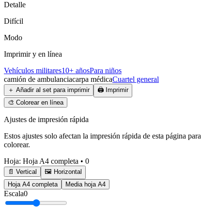
Detalle
Difícil
Modo
Imprimir y en línea
Vehículos militares
10+ años
Para niños
camión de ambulancia
carpa médica
Cuartel general
＋
Añadir al set para imprimir
🖨️
Imprimir
🎨
Colorear en línea
Ajustes de impresión rápida
Estos ajustes solo afectan la impresión rápida de esta página para
colorear.
Hoja
:
Hoja A4 completa
•
0
📄 Vertical
🖼️ Horizontal
Hoja A4 completa
Media hoja A4
Escala
0