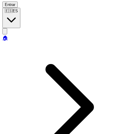
Entrar
🇪🇸
ES
🏠