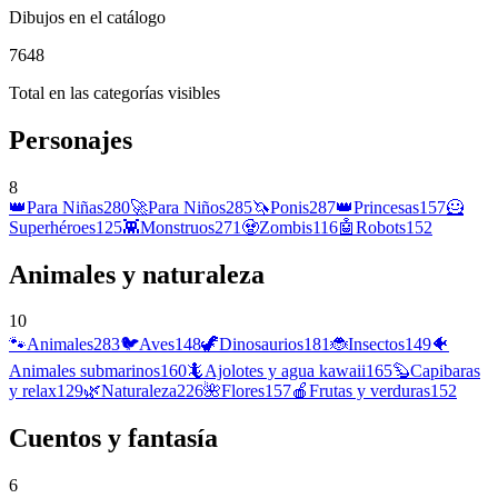
Dibujos en el catálogo
7648
Total en las categorías visibles
Personajes
8
👑
Para Niñas
280
🚀
Para Niños
285
🦄
Ponis
287
👑
Princesas
157
🦸
Superhéroes
125
👾
Monstruos
271
🧟
Zombis
116
🤖
Robots
152
Animales y naturaleza
10
🐾
Animales
283
🐦
Aves
148
🦖
Dinosaurios
181
🐞
Insectos
149
🐠
Animales submarinos
160
🦎
Ajolotes y agua kawaii
165
🦫
Capibaras
y relax
129
🌿
Naturaleza
226
🌺
Flores
157
🍎
Frutas y verduras
152
Cuentos y fantasía
6