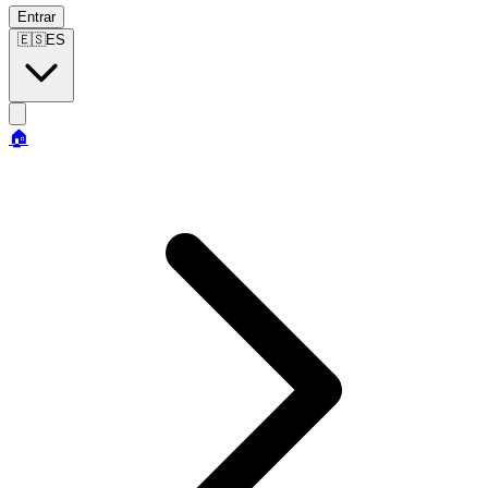
Entrar
🇪🇸
ES
🏠