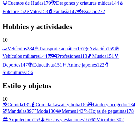
🧚
Cuentos de Hadas
179
🐉
Dragones y criaturas míticas
144
🪆
Folclore
152
⚡
Mitos
153
🧙
Fantasía
147
🌟
Espacio
272
Hobbies y actividades
10
🚗
Vehículos
284
⛵
Transporte acuático
157
✈️
Aviación
159
🪖
Vehículos militares
144
🧑‍🚒
Profesiones
113
🎵
Musica
151
🏅
Deportes
147
📚
Educativas
151
⛩️
Anime japonés
122
🧷
Subculturas
156
Estilo y objetos
10
🍓
Comida
135
🧋
Comida kawaii y boba
165
🧸
Lindo y acogedor
134
🌸
Mandalas
89
👗
Moda
130
😂
Memes
143
🏷️
Hojas de pegatinas
178
🏛️
Arquitectura
153
🎄
Fiestas y estaciones
165
🦠
Microbios
302