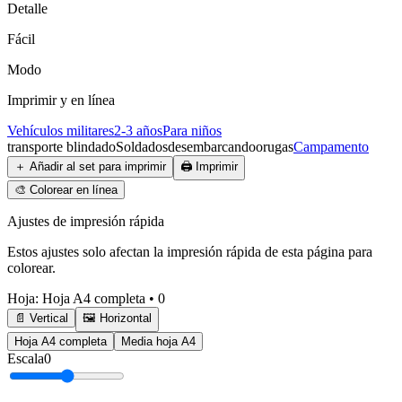
Detalle
Fácil
Modo
Imprimir y en línea
Vehículos militares
2-3 años
Para niños
transporte blindado
Soldados
desembarcando
orugas
Campamento
＋
Añadir al set para imprimir
🖨️
Imprimir
🎨
Colorear en línea
Ajustes de impresión rápida
Estos ajustes solo afectan la impresión rápida de esta página para
colorear.
Hoja
:
Hoja A4 completa
•
0
📄 Vertical
🖼️ Horizontal
Hoja A4 completa
Media hoja A4
Escala
0