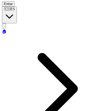
Entrar
🇪🇸
ES
🏠