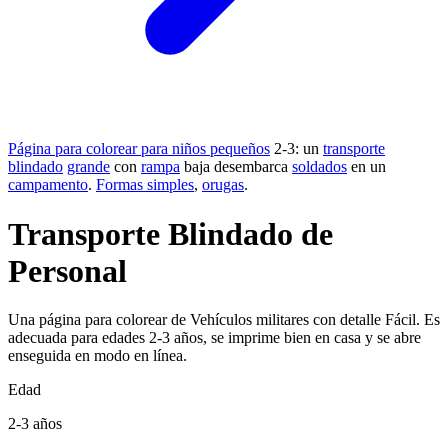
Página para colorear para niños pequeños
2-3: un
transporte
blindado
grande
con
rampa
baja desembarca
soldados
en un
campamento
.
Formas simples
,
orugas
.
Transporte Blindado de
Personal
Una página para colorear de Vehículos militares con detalle Fácil. Es
adecuada para edades 2-3 años, se imprime bien en casa y se abre
enseguida en modo en línea.
Edad
2-3 años