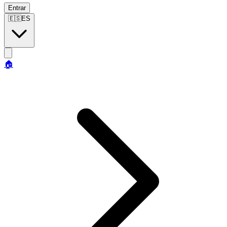
Entrar
🇪🇸
ES
🏠