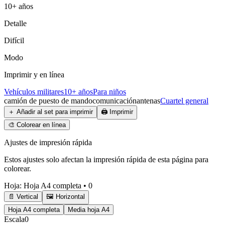
10+ años
Detalle
Difícil
Modo
Imprimir y en línea
Vehículos militares
10+ años
Para niños
camión de puesto de mando
comunicación
antenas
Cuartel general
＋
Añadir al set para imprimir
🖨️
Imprimir
🎨
Colorear en línea
Ajustes de impresión rápida
Estos ajustes solo afectan la impresión rápida de esta página para
colorear.
Hoja
:
Hoja A4 completa
•
0
📄 Vertical
🖼️ Horizontal
Hoja A4 completa
Media hoja A4
Escala
0