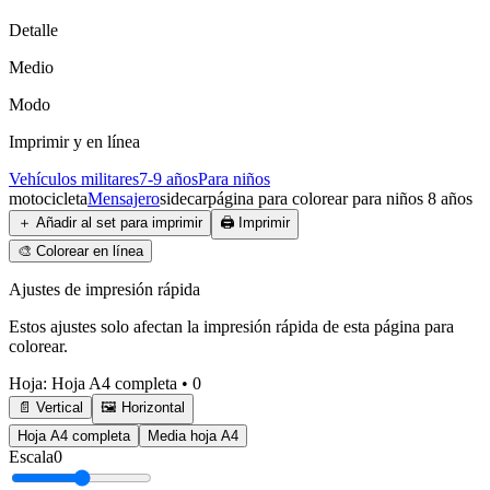
Detalle
Medio
Modo
Imprimir y en línea
Vehículos militares
7-9 años
Para niños
motocicleta
Mensajero
sidecar
página para colorear para niños 8 años
＋
Añadir al set para imprimir
🖨️
Imprimir
🎨
Colorear en línea
Ajustes de impresión rápida
Estos ajustes solo afectan la impresión rápida de esta página para
colorear.
Hoja
:
Hoja A4 completa
•
0
📄 Vertical
🖼️ Horizontal
Hoja A4 completa
Media hoja A4
Escala
0