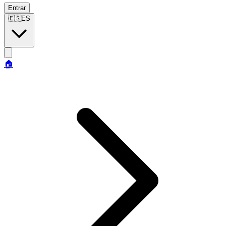
Entrar
🇪🇸
ES
🏠