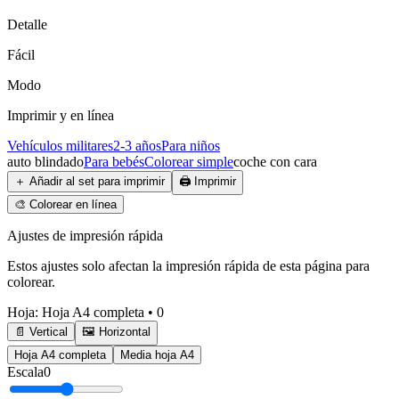
Detalle
Fácil
Modo
Imprimir y en línea
Vehículos militares
2-3 años
Para niños
auto blindado
Para bebés
Colorear simple
coche con cara
＋
Añadir al set para imprimir
🖨️
Imprimir
🎨
Colorear en línea
Ajustes de impresión rápida
Estos ajustes solo afectan la impresión rápida de esta página para
colorear.
Hoja
:
Hoja A4 completa
•
0
📄 Vertical
🖼️ Horizontal
Hoja A4 completa
Media hoja A4
Escala
0