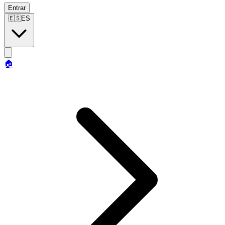
Entrar
🇪🇸
ES
🏠