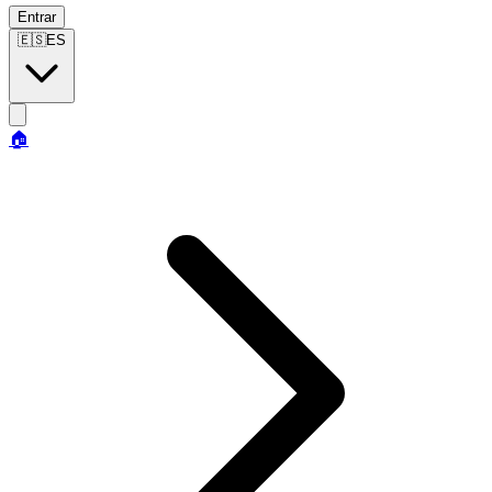
Entrar
🇪🇸
ES
🏠