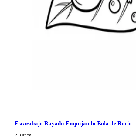
Escarabajo Rayado Empujando Bola de Rocío
2-3 años