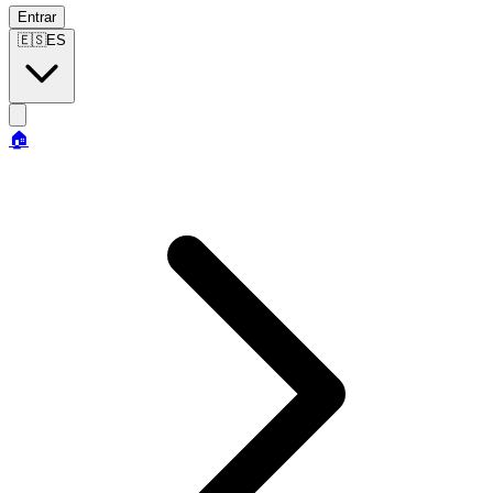
Entrar
🇪🇸
ES
🏠