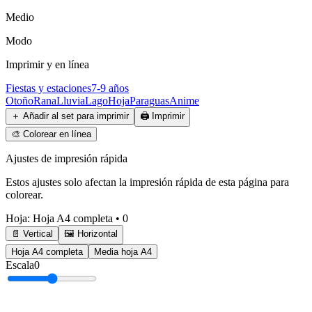
Medio
Modo
Imprimir y en línea
Fiestas y estaciones
7-9 años
Otoño
Rana
Lluvia
Lago
Hoja
Paraguas
Anime
＋
Añadir al set para imprimir
🖨️
Imprimir
🎨
Colorear en línea
Ajustes de impresión rápida
Estos ajustes solo afectan la impresión rápida de esta página para
colorear.
Hoja
:
Hoja A4 completa
•
0
📄 Vertical
🖼️ Horizontal
Hoja A4 completa
Media hoja A4
Escala
0