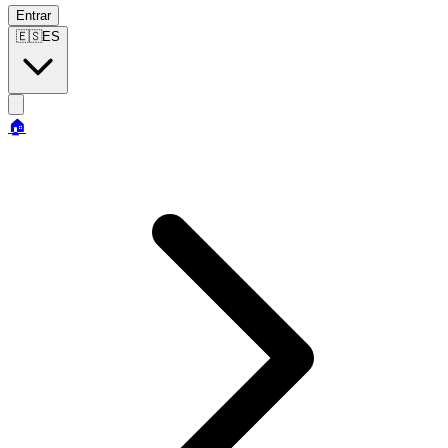
Entrar
🇪🇸
ES
🏠