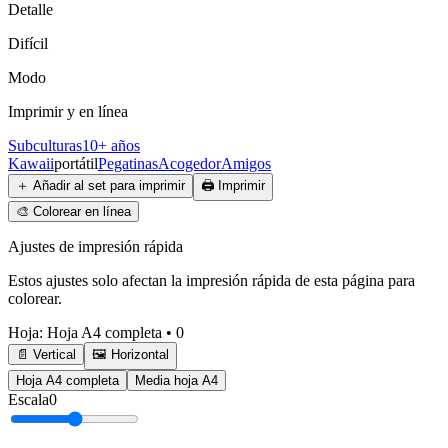
Detalle
Difícil
Modo
Imprimir y en línea
Subculturas
10+ años
Kawaii
portátil
Pegatinas
Acogedor
Amigos
＋
Añadir al set para imprimir
🖨️
Imprimir
🎨
Colorear en línea
Ajustes de impresión rápida
Estos ajustes solo afectan la impresión rápida de esta página para
colorear.
Hoja
:
Hoja A4 completa
•
0
📄 Vertical
🖼️ Horizontal
Hoja A4 completa
Media hoja A4
Escala
0