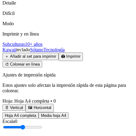
Detalle
Difícil
Modo
Imprimir y en línea
Subculturas
10+ años
Kawaii
teclado
Sótano
Tecnología
＋
Añadir al set para imprimir
🖨️
Imprimir
🎨
Colorear en línea
Ajustes de impresión rápida
Estos ajustes solo afectan la impresión rápida de esta página para
colorear.
Hoja
:
Hoja A4 completa
•
0
📄 Vertical
🖼️ Horizontal
Hoja A4 completa
Media hoja A4
Escala
0