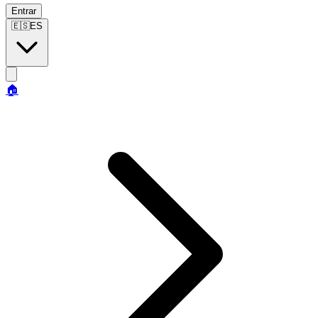
Entrar
🇪🇸
ES
🏠