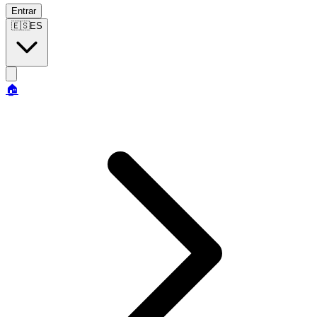
Entrar
🇪🇸
ES
🏠