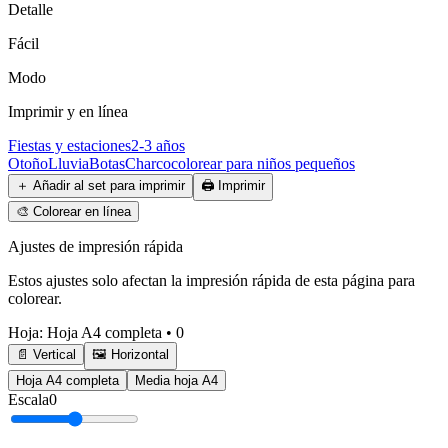
Detalle
Fácil
Modo
Imprimir y en línea
Fiestas y estaciones
2-3 años
Otoño
Lluvia
Botas
Charco
colorear para niños pequeños
＋
Añadir al set para imprimir
🖨️
Imprimir
🎨
Colorear en línea
Ajustes de impresión rápida
Estos ajustes solo afectan la impresión rápida de esta página para
colorear.
Hoja
:
Hoja A4 completa
•
0
📄 Vertical
🖼️ Horizontal
Hoja A4 completa
Media hoja A4
Escala
0