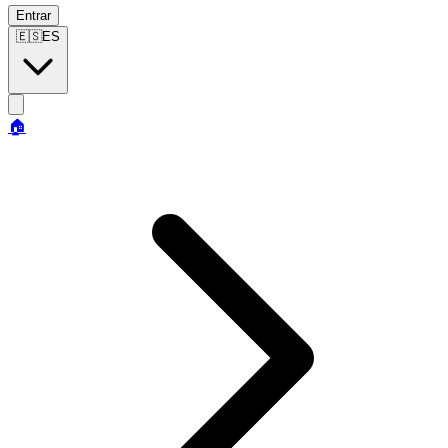
Entrar
🇪🇸
ES
🏠