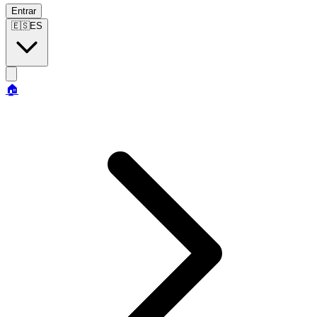
Entrar
🇪🇸
ES
🏠