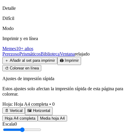
Detalle
Difícil
Modo
Imprimir y en línea
Memes
10+ años
Perezoso
Prismáticos
Biblioteca
Ventana
relajado
＋
Añadir al set para imprimir
🖨️
Imprimir
🎨
Colorear en línea
Ajustes de impresión rápida
Estos ajustes solo afectan la impresión rápida de esta página para
colorear.
Hoja
:
Hoja A4 completa
•
0
📄 Vertical
🖼️ Horizontal
Hoja A4 completa
Media hoja A4
Escala
0