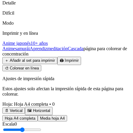
Detalle
Difícil
Modo
Imprimir y en línea
Anime japonés
10+ años
Anime
samurái
Aprendiz
meditación
Cascada
página para colorear de
concentración
＋
Añadir al set para imprimir
🖨️
Imprimir
🎨
Colorear en línea
Ajustes de impresión rápida
Estos ajustes solo afectan la impresión rápida de esta página para
colorear.
Hoja
:
Hoja A4 completa
•
0
📄 Vertical
🖼️ Horizontal
Hoja A4 completa
Media hoja A4
Escala
0