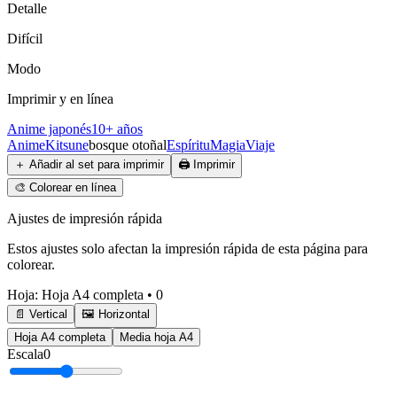
Detalle
Difícil
Modo
Imprimir y en línea
Anime japonés
10+ años
Anime
Kitsune
bosque otoñal
Espíritu
Magia
Viaje
＋
Añadir al set para imprimir
🖨️
Imprimir
🎨
Colorear en línea
Ajustes de impresión rápida
Estos ajustes solo afectan la impresión rápida de esta página para
colorear.
Hoja
:
Hoja A4 completa
•
0
📄 Vertical
🖼️ Horizontal
Hoja A4 completa
Media hoja A4
Escala
0