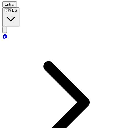
Entrar
🇪🇸
ES
🏠