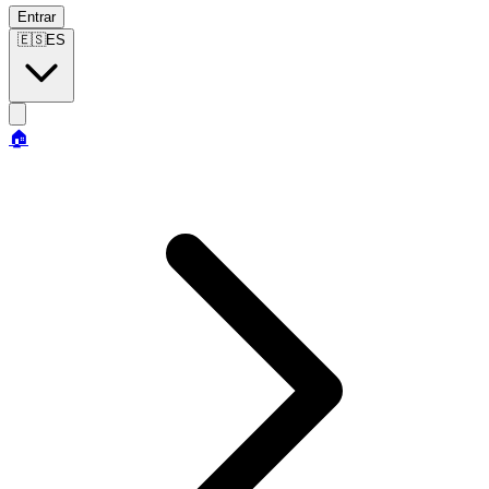
Entrar
🇪🇸
ES
🏠