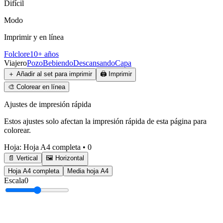
Difícil
Modo
Imprimir y en línea
Folclore
10+ años
Viajero
Pozo
Bebiendo
Descansando
Capa
＋
Añadir al set para imprimir
🖨️
Imprimir
🎨
Colorear en línea
Ajustes de impresión rápida
Estos ajustes solo afectan la impresión rápida de esta página para
colorear.
Hoja
:
Hoja A4 completa
•
0
📄 Vertical
🖼️ Horizontal
Hoja A4 completa
Media hoja A4
Escala
0