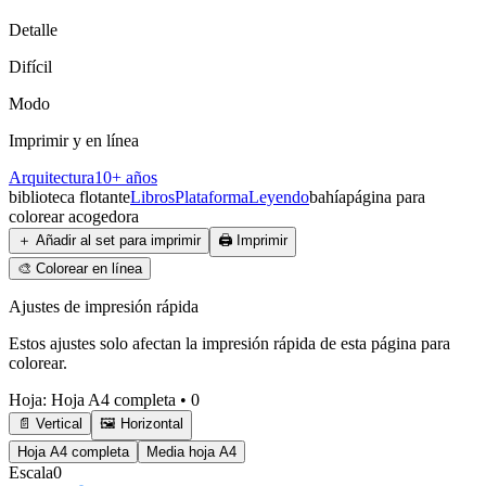
Detalle
Difícil
Modo
Imprimir y en línea
Arquitectura
10+ años
biblioteca flotante
Libros
Plataforma
Leyendo
bahía
página para
colorear acogedora
＋
Añadir al set para imprimir
🖨️
Imprimir
🎨
Colorear en línea
Ajustes de impresión rápida
Estos ajustes solo afectan la impresión rápida de esta página para
colorear.
Hoja
:
Hoja A4 completa
•
0
📄 Vertical
🖼️ Horizontal
Hoja A4 completa
Media hoja A4
Escala
0