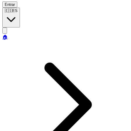
Entrar
🇪🇸
ES
🏠