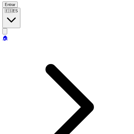
Entrar
🇪🇸
ES
🏠