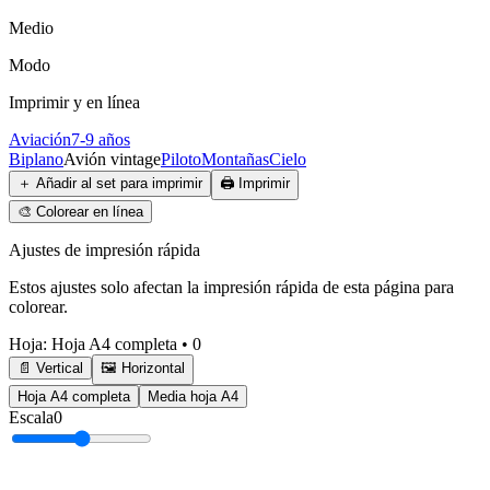
Medio
Modo
Imprimir y en línea
Aviación
7-9 años
Biplano
Avión vintage
Piloto
Montañas
Cielo
＋
Añadir al set para imprimir
🖨️
Imprimir
🎨
Colorear en línea
Ajustes de impresión rápida
Estos ajustes solo afectan la impresión rápida de esta página para
colorear.
Hoja
:
Hoja A4 completa
•
0
📄 Vertical
🖼️ Horizontal
Hoja A4 completa
Media hoja A4
Escala
0