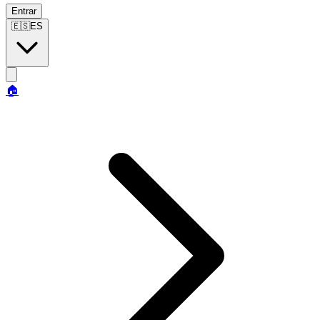
Entrar
🇪🇸
ES
🏠