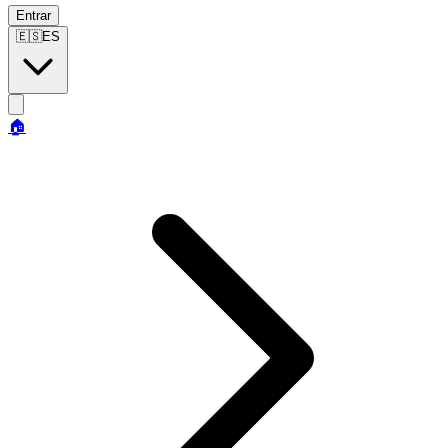
Entrar
🇪🇸
ES
🏠