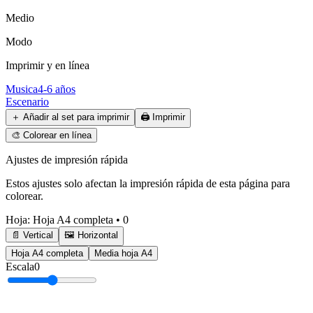
Medio
Modo
Imprimir y en línea
Musica
4-6 años
Escenario
＋
Añadir al set para imprimir
🖨️
Imprimir
🎨
Colorear en línea
Ajustes de impresión rápida
Estos ajustes solo afectan la impresión rápida de esta página para
colorear.
Hoja
:
Hoja A4 completa
•
0
📄 Vertical
🖼️ Horizontal
Hoja A4 completa
Media hoja A4
Escala
0