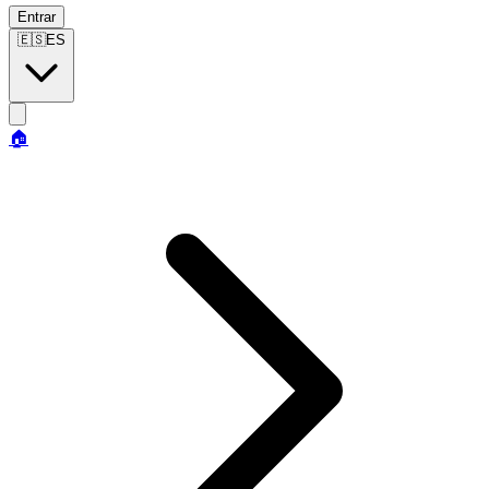
Entrar
🇪🇸
ES
🏠