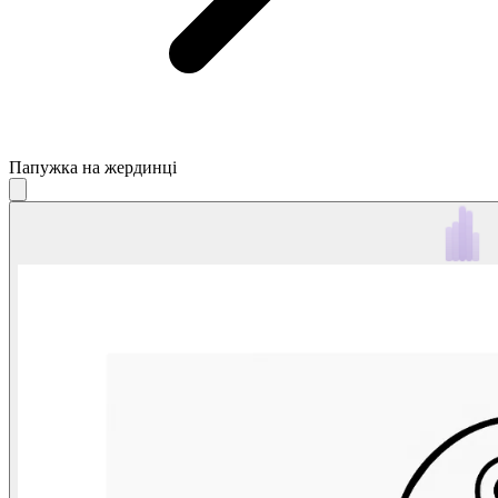
Папужка на жердинці