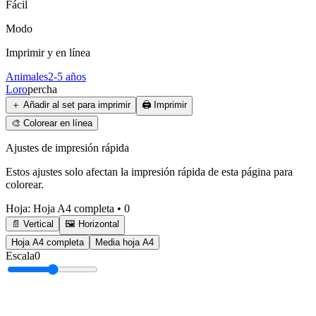
Fácil
Modo
Imprimir y en línea
Animales
2-5 años
Loro
percha
＋
Añadir al set para imprimir
🖨️
Imprimir
🎨
Colorear en línea
Ajustes de impresión rápida
Estos ajustes solo afectan la impresión rápida de esta página para
colorear.
Hoja
:
Hoja A4 completa
•
0
📄 Vertical
🖼️ Horizontal
Hoja A4 completa
Media hoja A4
Escala
0