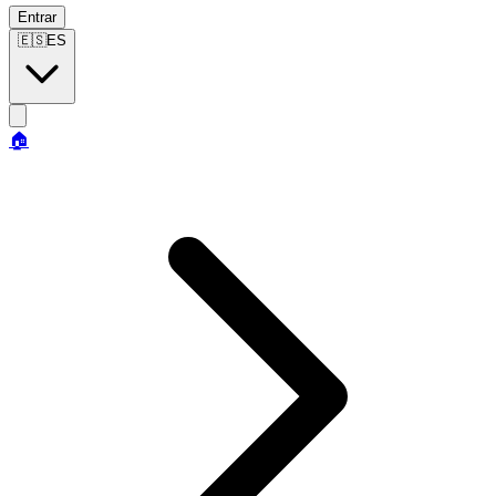
Entrar
🇪🇸
ES
🏠