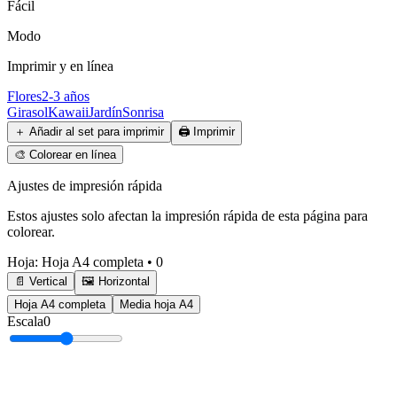
Fácil
Modo
Imprimir y en línea
Flores
2-3 años
Girasol
Kawaii
Jardín
Sonrisa
＋
Añadir al set para imprimir
🖨️
Imprimir
🎨
Colorear en línea
Ajustes de impresión rápida
Estos ajustes solo afectan la impresión rápida de esta página para
colorear.
Hoja
:
Hoja A4 completa
•
0
📄 Vertical
🖼️ Horizontal
Hoja A4 completa
Media hoja A4
Escala
0