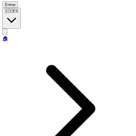
Entrar
🇪🇸
ES
🏠