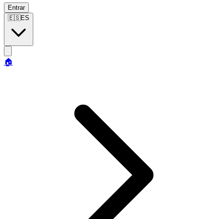
Entrar
🇪🇸
ES
🏠