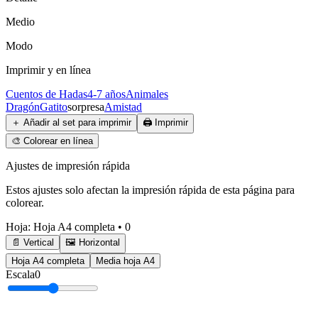
Medio
Modo
Imprimir y en línea
Cuentos de Hadas
4-7 años
Animales
Dragón
Gatito
sorpresa
Amistad
＋
Añadir al set para imprimir
🖨️
Imprimir
🎨
Colorear en línea
Ajustes de impresión rápida
Estos ajustes solo afectan la impresión rápida de esta página para
colorear.
Hoja
:
Hoja A4 completa
•
0
📄 Vertical
🖼️ Horizontal
Hoja A4 completa
Media hoja A4
Escala
0