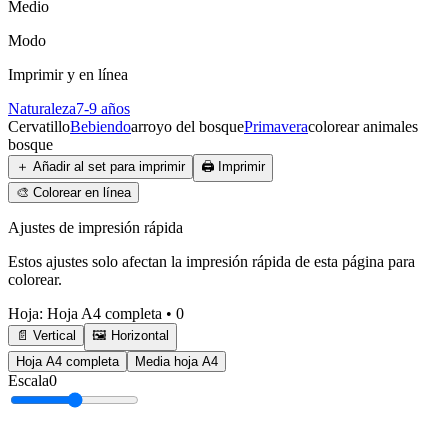
Medio
Modo
Imprimir y en línea
Naturaleza
7-9 años
Cervatillo
Bebiendo
arroyo del bosque
Primavera
colorear animales
bosque
＋
Añadir al set para imprimir
🖨️
Imprimir
🎨
Colorear en línea
Ajustes de impresión rápida
Estos ajustes solo afectan la impresión rápida de esta página para
colorear.
Hoja
:
Hoja A4 completa
•
0
📄 Vertical
🖼️ Horizontal
Hoja A4 completa
Media hoja A4
Escala
0