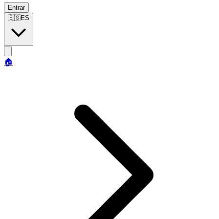
Entrar
🇪🇸
ES
🏠